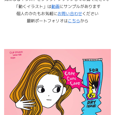
「動くイラスト」は
動画
にサンプルがあります
個人のかたもお気軽に
お問い合わせ
ください
最新ポートフォリオは
こちら
から