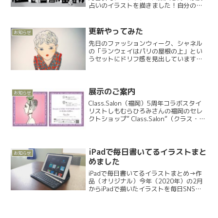
占いのイラストを描きました！自分の運
勢が読めるweb版はこちら（対談の下）
基本性格、総合運、家族親子運、来年の
キーワードなど盛りだくさんな内容で
更新やってみた
お知らせ
す。2022...
先日のファッションウィーク、シャネル
の「ランウェイはパリの屋根の上」とい
うセットにドリフ感を見出しています。
メイクが血色よくて可愛かったので「作
品→オリジナル」にイラスト加えてみま
した。HP作りがかなり過酷だったので、
とりあえず今は普通の仕...
展示のご案内
お知らせ
Class.Salon（福岡）5周年コラボスタイ
リストしもむらひろみさんの福岡のセレ
クトショップ” Class.Salon”（クラス・サ
ロン）5周年記念展示に帽子作家の原恭子
さん（energyhatshop1997）と参加し
ます。私の出品は...
iPadで毎日書いてるイラストまと
お知らせ
めました
iPadで毎日書いてるイラストまとめ→作
品（オリジナル）今年（2020年）の2月
からiPadで描いたイラストを毎日SNSに
投稿しています。なぜ突然？iPad版
Photoshopが昨年11月に出たことApple
pencil対応のiPadを約...