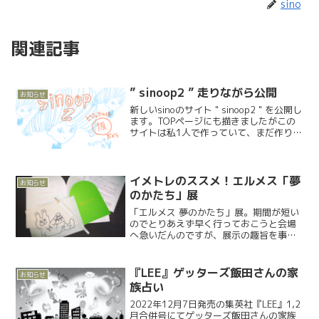
sino
関連記事
” sinoop2 ” 走りながら公開
お知らせ
新しいsinoのサイト " sinoop2 " を公開し
ます。TOPページにも描きましたがこの
サイトは私1人で作っていて、まだ作りか
け＝このサイト自体が公開制作となりま
す。お見苦しい点も多々あるかと思いま
すが、お許しを。構想10年、制作2ヶ...
イメトレのススメ！エルメス「夢
お知らせ
のかたち」展
「エルメス 夢のかたち」展。期間が短い
のでとりあえず早く行っておこうと会場
へ急いだんのですが、展示の趣旨を事前
に知っておくって大事ですね…この展示
は「特注」＝エルメスの職人技によって
が「夢が叶う」というストーリーに「自
『LEE』ゲッターズ飯田さんの家
お知らせ
分の夢を重ねて楽しむ」...
族占い
2022年12月7日発売の集英社『LEE』1,2
月合併号にてゲッターズ飯田さんの家族